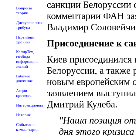
санкции Белоруссии о
Вопросы
комментарии ФАН за
теории
Дискуссионная
Владимир Соловейчи
трибуна
Партийная
Присоединение к с
хроника
КопирТех,
Киев присоединился 
свобода
информации,
знаний
Белоруссии, а также 
Рабочее
новым европейским 
движение
заявлением выступи
Акции
протеста
Дмитрий Кулеба.
Интернационал
История
"Наша позиция от
События и
дня этого кризиса
комментарии