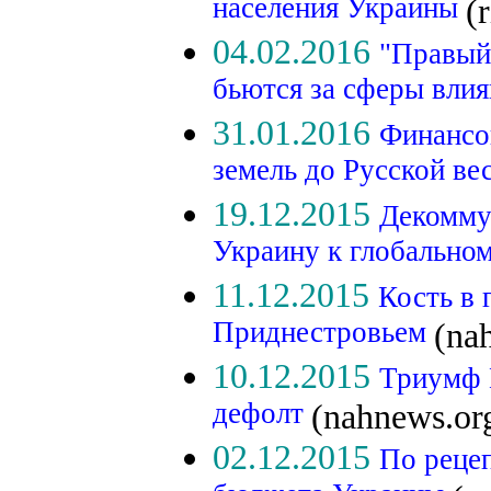
населения Украины
(
04.02.2016
"Правый
бьются за сферы вли
31.01.2016
Финансо
земель до Русской в
19.12.2015
Декомму
Украину к глобальн
11.12.2015
Кость в 
Приднестровьем
(na
10.12.2015
Триумф 
дефолт
(nahnews.or
02.12.2015
По реце