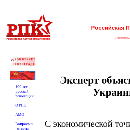
Российская П
(Региональ
Эксперт объяс
100 лет
Украин
русской
революции
О РПК
АМО
С экономической точ
Вопросы и
ответы