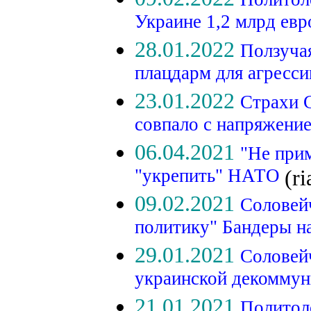
Украине 1,2 млрд ев
28.01.2022
Ползуча
плацдарм для агресс
23.01.2022
Страхи 
совпало с напряжени
06.04.2021
"Не при
"укрепить" НАТО
(ri
09.02.2021
Соловей
политику" Бандеры н
29.01.2021
Соловейч
украинской декомму
21.01.2021
Политол