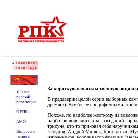
За короткую ненасильственную акцию 
100 лет
русской
В преддверии целой серии выборных кампа
революции
дремлет). Все более специфичными станов
О РПК
Похоже, по наиболее жесткому из возмож
нацболов ворвались в зал заседаний горо
АМО
трибуне, кто-то приковал себя наручника
Вопросы и
Чекунов, Андрей Милюк, Константин Муса
ответы
избранников, координатор фракции "медве