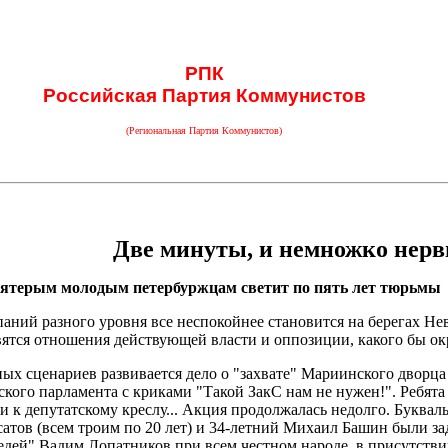
РПК
Российская Партия Коммунистов
(Региональная Партия Коммунистов)
Две минуты, и немножко нерв
пятерым молодым петербуржцам светит по пять лет тюрьмы
ний разного уровня все неспокойнее становится на берегах Нев
ятся отношения действующей власти и оппозиции, какого бы окр
ных сценариев развивается дело о "захвате" Мариинского дворц
дского парламента с криками "Такой ЗакС нам не нужен!". Ребя
ми к депутатскому креслу... Акция продолжалась недолго. Буква
тов (всем троим по 20 лет) и 34-летний Михаил Башин были за
дей" Вадим Лопатников при всем честном народе, в присутстви