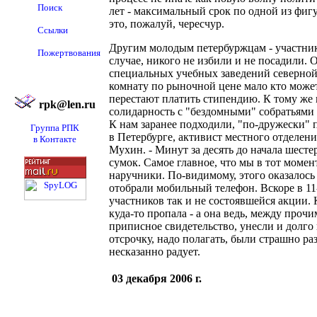
Поиск
лет - максимальный срок по одной из фигу
это, пожалуй, чересчур.
Ссылки
Другим молодым петербуржцам - участник
Пожертвования
случае, никого не избили и не посадили.
специальных учебных заведений северной 
комнату по рыночной цене мало кто может с
перестают платить стипендию. К тому же 
rpk@len.ru
солидарность с "бездомными" собратьями 
К нам заранее подходили, "по-дружески" 
Группа РПК
в Петербурге, активист местного отделе
в Контакте
Мухин. - Минут за десять до начала шест
сумок. Самое главное, что мы в тот моме
наручники. По-видимому, этого оказалось 
отобрали мобильный телефон. Вскоре в 11
участников так и не состоявшейся акции. К
куда-то пропала - а она ведь, между прочи
приписное свидетельство, унесли и долго 
отсрочку, надо полагать, были страшно ра
несказанно радует.
03 декабря 2006 г.