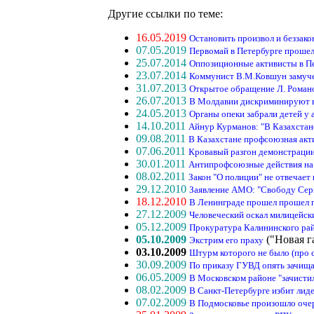
Другие ссылки по теме:
16.05.2019
Остановить произвол и беззако
07.05.2019
Первомай в Петербурге прошел
25.07.2014
Оппозиционные активисты в Пе
23.07.2014
Коммунист В.М.Ковшун замуче
31.07.2013
Открытое обращение Л. Роман
26.07.2013
В Молдавии дискриминируют 
24.05.2013
Органы опеки забрали детей у 
14.10.2011
Айнур Курманов: "В Казахстан
09.08.2011
В Казахстане профсоюзная акти
07.06.2011
Кровавый разгон демонстрации
30.01.2011
Антипрофсоюзные действия на
08.02.2011
Закон "О полиции" не отвечает
29.12.2010
Заявление АМО: "Свободу Сер
18.12.2010
В Ленинграде прошел прошел п
27.12.2009
Человеческий оскал милицейск
05.12.2009
Прокуратура Калининского рай
05.10.2009
("Новая г
Экстрим его праху
03.10.2009
Штурм которого не было (про 
30.09.2009
По приказу ГУВД опять зачищ
06.05.2009
В Московском районе "зачисти
08.02.2009
В Санкт-Петербурге избит лид
07.02.2009
В Подмосковье произошло очер