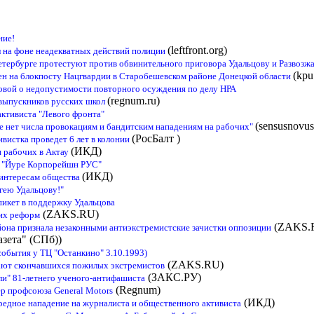
ние!
(leftfront.org)
 на фоне неадекватных действий полиции
тербурге протестуют против обвинительного приговора Удальцову и Развозж
(kpu
н на блокпосту Нацгвардии в Старобешевском районе Донецкой области
овой о недопустимости повторного осуждения по делу НРА
(regnum.ru)
выпускников русских школ
активиста "Левого фронта"
(sensusnovus
е нет числа провокациям и бандитским нападениям на рабочих"
(РосБалт )
вистка проведет 6 лет в колонии
(ИКД)
 рабочих в Актау
 "Йуре Корпорейшн РУС"
(ИКД)
 интересам общества
гею Удальцову!"
икет в поддержку Удальцова
(ZAKS.RU)
их реформ
(ZAKS.
она признала незаконными антиэкстремистские зачистки оппозиции
азета" (СПб))
события у ТЦ "Останкино" 3.10.1993)
(ZAKS.RU)
ают скончавшихся пожилых экстремистов
(ЗАКС.РУ)
ли" 81-летнего ученого-антифашиста
(Regnum)
ер профсоюза General Motors
(ИКД)
едное нападение на журналиста и общественного активиста