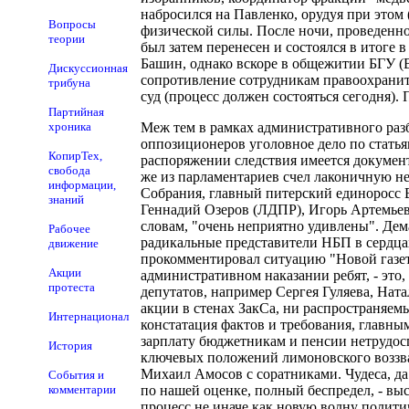
набросился на Павленко, орудуя при этом
Вопросы
физической силы. После ночи, проведенной
теории
был затем перенесен и состоялся в итоге 
Башин, однако вскоре в общежитии БГУ (В
Дискуссионная
сопротивление сотрудникам правоохранит
трибуна
суд (процесс должен состояться сегодня). 
Партийная
хроника
Меж тем в рамках административного разб
оппозиционеров уголовное дело по статьям
КопирТех,
распоряжении следствия имеется документ
свобода
же из парламентариев счел лаконичную н
информации,
Собрания, главный питерский единоросс 
знаний
Геннадий Озеров (ЛДПР), Игорь Артемьев 
словам, "очень неприятно удивлены". Дем
Рабочее
радикальные представители НБП в сердцах
движение
прокомментировал ситуацию "Новой газете
Акции
административном наказании ребят, - это,
протеста
депутатов, например Сергея Гуляева, Ната
акции в стенах ЗакСа, ни распространяемы
Интернационал
констатация фактов и требования, главны
зарплату бюджетникам и пенсии нетрудос
История
ключевых положений лимоновского воззван
Михаил Амосов с соратниками. Чудеса, да
События и
комментарии
по нашей оценке, полный беспредел, - вы
процесс не иначе как новую волну политич