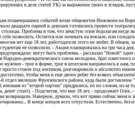
рирующих в деле статей УК) за выражение своих в зглядов, пуст
ам позавчерашних событий возле общежития Инжэкона на Вороне
 Около двадцати парней и девушек готовились провести театра
столицы. Проблема в том, что зачастую этим бедолагам негде жи
ебе позволить. Остается или ночевать на вокзале, или голодать,
многим нет еще 18 лет, работодатели этого не любят. В общем, 
студентам не позволили. - Акция планировалась на три часа дня
предупреждали: могут быть проблемы, - рассказал "Новой" один
ния Народно-демократического союза молодежи, брат известного
еро мужчин - трое в форме, трое в штатском направились к нам,
нт просто стояли под зонтиком, разговаривали и абсолютно нико
достаточно, чтобы меня и еще двоих ребят без всяких объяснений
-й отдел милиции Фрунзенского района, куда были доставлены 
 юношам из "второй партии" придрались, по их словам, из-за того
м, денег стоит). - Подсчитав, что мне 18 лет, - продолжает Оле
не возвращали. Наверное, думали, что вот прямо сейчас меня и з
зочарованы... В конце концов всех отпустили. Естественно, без