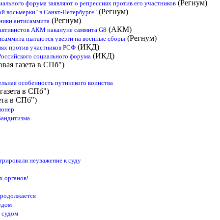
(Регнум)
ального форума заявляют о репрессиях против его участников
(Регнум)
й восьмерки" в Санкт-Петербурге"
(Регнум)
ники антисаммита
(АКМ)
 активистов АКМ накануне саммита G8
(Регнум)
исаммита пытаются увезти на военные сборы
(ИКД)
иях против участников РСФ
(ИКД)
Российского социального форума
овая газета в СПб")
ельная особенность путинского воинства
газета в СПб")
ета в СПб")
ионер
бандитизма
трировали неуважение к суду
х органов!
продолжается
удом
 судом