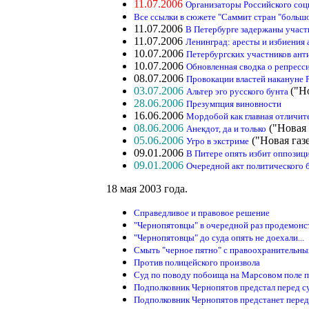
11.07.2006
Организаторы Российского соци
Все ссылки в сюжете "Саммит стран "большо
11.07.2006
В Петербурге задержаны участ
11.07.2006
Ленинград: аресты и избиения
10.07.2006
Петербургских участников ант
10.07.2006
Обновленная сводка о репресс
08.07.2006
Провокации властей накануне 
03.07.2006
("Н
Альтер эго русского бунта
28.06.2006
Презумпция виновности
16.06.2006
Мордобой как главная отличит
08.06.2006
("Новая 
Анекдот, да и только
05.06.2006
("Новая газ
Угро в экстриме
09.01.2006
В Питере опять избит оппозиц
09.01.2006
Очередной акт политического 
18 мая 2003 года.
Справедливое и правовое решение
"Чернопятовцы" в очередной раз продемонс
"Чернопятовцы" до суда опять не доехали...
Смыть "черное пятно" с правоохранительны
Против полицейского произвола
Суд по поводу побоища на Марсовом поле 
Подполковник Чернопятов предстал перед с
Подполковник Чернопятов предстанет перед