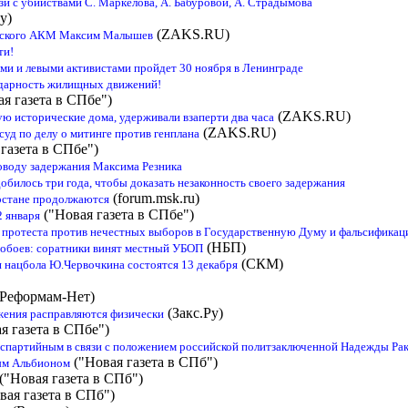
зи с убийствами С. Маркелова, А. Бабуровой, А. Страдымова
у)
(ZAKS.RU)
адского АКМ Максим Малышев
ти!
ми и левыми активистами пройдет 30 ноября в Ленинграде
идарность жилищных движений!
я газета в СПбе")
(ZAKS.RU)
ю исторические дома, удерживали взаперти два часа
(ZAKS.RU)
уд по делу о митинге против генплана
газета в СПбе")
оводу задержания Максима Резника
билось три года, чтобы доказать незаконность своего задержания
(forum.msk.ru)
рстане продолжаются
("Новая газета в СПбе")
2 января
 протеста против нечестных выборов в Государственную Думу и фальсификаци
(НБП)
побоев: соратники винят местный УБОП
(СКМ)
 нацбола Ю.Червочкина состоятся 13 декабря
Реформам-Нет)
(Закс.Ру)
жения расправляются физически
я газета в СПбе")
спартийным в связи с положением российской политзаключенной Надежды Ра
("Новая газета в СПб")
ым Альбионом
("Новая газета в СПб")
вая газета в СПб")