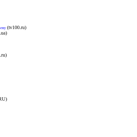
(tv100.ru)
аеву
.ua)
.ru)
RU)