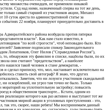
ельству множества очевидцев, не применяли никакой
устили. Суд над ними, назначенный сперва на тот же день,
ание только самый старший из участников акции, Михаил
 10 суток ареста по административной статье за
 событиях 22 ноября, планируют принудительно доставить в
ура Адмиралтейского района возбудила против пятерки
едставителя власти". Как нам стало известно, в
унтовщиков "по всей строгости", чтоб неповадно было. Кто
ателей? Заявление подписали спикер Законодательного
дим Лопатников, Олег Нилов ("Справедливая Россия"),
о, то, обнаружив эту фамилию в списке, нацболы были, по их
звола они считают "предательством", а наиболее
о нашелся такой человек в стане демократов, -
 и сделал приписку, что, мол, настаивает исключительно на
добилось ставить свой автограф? Я знаю, что других
отказались. Заметим, что ни лозунги участников скандальной
 ни оскорблений, ни угроз там точно не было. Только
ти мораторий на уплотнительную застройку; повысить
езд в общественном транспорте... Кстати, одним из
в реализации которого как раз активно и выступают тот же
участников мирной акции в уголовных преступлениях - это,
л, так это, скорее, наши ребята! Мы воспринимаем данный
евикам и их идеологии, но, согласитесь, годы тюрьмы (пять