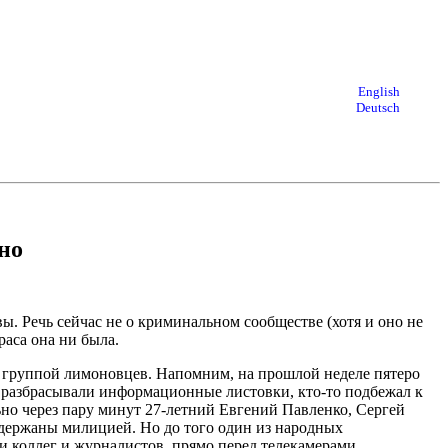
English
Deutsch
но
ы. Речь сейчас не о криминальном сообществе (хотя и оно не
аса она ни была.
а группой лимоновцев. Напомним, на прошлой неделе пятеро
та разбрасывали информационные листовки, кто-то подбежал к
льно через пару минут 27-летний Евгений Павленко, Сергей
держаны милицией. Но до того один из народных
и коллег и журналистов, прямо перед телекамерами