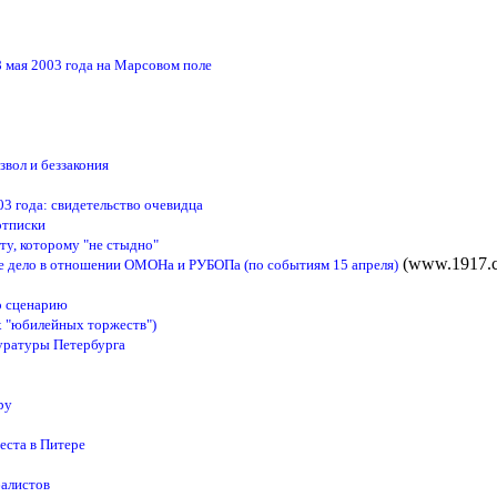
8 мая 2003 года на Марсовом поле
о
вол и беззакония
03 года: свидетельство очевидца
отписки
у, которому "не стыдно"
(www.1917.
ое дело в отношении ОМОНа и РУБОПа (по событиям 15 апреля)
о сценарию
х "юбилейных торжеств")
куратуры Петербурга
ру
еста в Питере
балистов