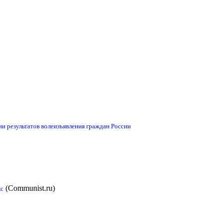
и результатов волеизъявления граждан России
(Communist.ru)
кс