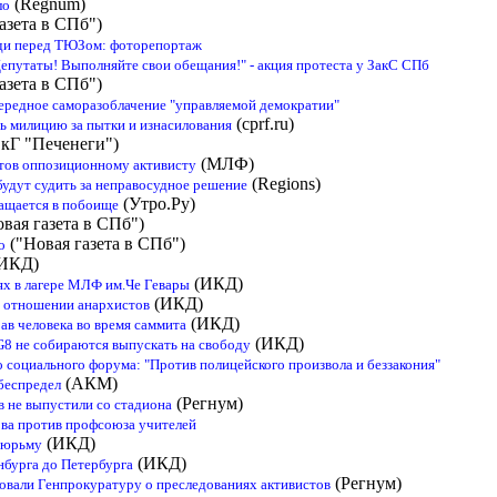
(Regnum)
ло
азета в СПб")
ди перед ТЮЗом: фоторепортаж
 "Депутаты! Выполняйте свои обещания!" - акция протеста у ЗакС СПб
азета в СПб")
ередное саморазоблачение "управляемой демократии"
(cprf.ru)
ть милицию за пытки и изнасилования
кГ "Печенеги")
(МЛФ)
ветов оппозиционному активисту
(Regions)
будут судить за неправосудное решение
(Утро.Ру)
ащается в побоище
вая газета в СПб")
("Новая газета в СПб")
о
ИКД)
(ИКД)
ях в лагере МЛФ им.Че Гевары
(ИКД)
в отношении анархистов
(ИКД)
ав человека во время саммита
(ИКД)
G8 не собираются выпускать на свободу
 социального форума: "Против полицейского произвола и беззакония"
(АКМ)
беспредел
(Регнум)
 не выпустили со стадиона
ва против профсоюза учителей
(ИКД)
тюрьму
(ИКД)
нбурга до Петербурга
(Регнум)
вали Генпрокуратуру о преследованиях активистов