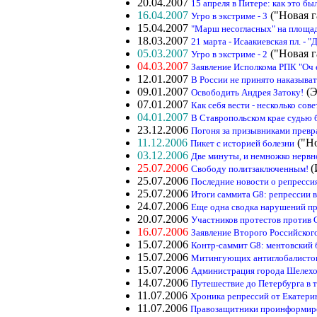
20.04.2007
15 апреля в Питере: как это бы
16.04.2007
("Новая г
Угро в экстриме - 3
15.04.2007
"Марш несогласных" на площа
18.03.2007
21 марта - Исаакиевская пл. -
05.03.2007
("Новая г
Угро в экстриме - 2
04.03.2007
Заявление Исполкома РПК "Оч 
12.01.2007
В России не принято наказыва
09.01.2007
(Э
Освободить Андрея Затоку!
07.01.2007
Как себя вести - несколько со
04.01.2007
В Ставропольском крае судью 
23.12.2006
Погоня за призывниками превр
11.12.2006
("Но
Пикет с историей болезни
03.12.2006
Две минуты, и немножко нервн
25.07.2006
(
Свободу политзаключенным!
25.07.2006
Последние новости о репресси
25.07.2006
Итоги саммита G8: репрессии 
24.07.2006
Еще одна сводка нарушений пр
20.07.2006
Участников протестов против 
16.07.2006
Заявление Второго Российского
15.07.2006
Контр-саммит G8: ментовский 
15.07.2006
Митингующих антиглобалистов
15.07.2006
Администрация города Шелехо
14.07.2006
Путешествие до Петербурга в 
11.07.2006
Хроника репрессий от Екатери
11.07.2006
Правозащитники проинформиро