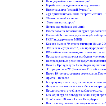
Не поддавайтесь на провокации!
Борьба за справедливость продолжается
Выслужил, или "верный Рутман"...
Суд признал незаконным "запрет" митинга 1
Обыкновенный фашизм
"Заматывают вопрос"
Долгое эхо майских событий
Расследование беззаконий будет продолжен
Геннадий Зюганов осудил полицейский произ
РКРП поддерживает МВД?
Как это было в 79 отделе милиции 18 мая 20
"Их не в чем упрекнуть", или прокурорские 
Юбилейная пиночетовщина: ответ журналист
Прокуратура отказалась возбудить уголовн
Несправедливые решения будут обжалованы
Пикет у Прокуратуры Петербурга прошел п
"Отпраздновали?!" (Заявление РПК об итога
Пикет 19 июня состоится возле здания Про
Другие "48 часов"
Беспрецендентное нарушение прав человека
Депутатские запросы и жалобы в прокурату
Продолжаются судебные разбирательства
Еще один суд по поводу майских акций прот
О событиях 18 мая в Санкт-Петербурге
Власти продолжают преследования антигло