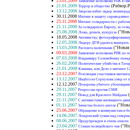
25.01.2009
Заявление исполкома РПК в свя
21.01.2009
(Рабкор.Р
Террор и общество
13.12.2008
Зверски избит лидер ленингр
30.11.2008
Митинг в защиту справедливос
25.11.2008
Митинг солидарности с рабочи
21.11.2008
За солидарную Европу, за сол
25.08.2008
("Нова
Ложь, деньги, кукуруза
18.05.2008
Активистку, фотографировавшу
12.05.2008
Лидеру ДГИ удалось выиграть с
13.03.2008
("Новая 
Расплата наличными
09.03.2008
Заявление исполкома РПК по п
07.03.2008
Владимиру Соловейчику понадо
26.02.2008
Политические убийства в Тата
21.01.2008
Клиника, или Дело о митинге 1
23.12.2007
Резолюция участников митинга
13.12.2007
Нацбол из Серпухова умер от 
12.12.2007
Похороны убитого убоповцами
29.11.2007
Репрессии против СМИ
29.11.2007
(
Повод для Красного Майдана
21.11.2007
С активистами жилищного дви
01.11.2007
("Нова
Зачистка белого ангела
25.06.2007
Обращение к коммунистам и бе
14.06.2007
Лондонский туман над северн
08.06.2007
Предупрежден и очень опасен
23.04.2007
("Но
Стакан полицейского чая