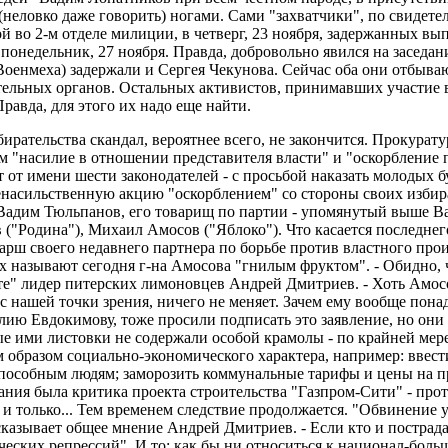
 (неловко даже говорить) ногами. Сами "захватчики", по свидет
 во 2-м отделе милиции, в четверг, 23 ноября, задержанных вып
в понедельник, 27 ноября. Правда, добровольно явился на засед
оенмеха) задержали и Сергея Чекунова. Сейчас оба они отбывают
ельных органов. Остальных активистов, принимавших участие в
Правда, для этого их надо еще найти.
ирательства скандал, вероятнее всего, не закончится. Прокурат
 "насилие в отношении представителя власти" и "оскорбление пр
 от имени шести законодателей - с просьбой наказать молодых б
енасильственную акцию "оскорблением" со стороны своих избир
Вадим Тюльпанов, его товарищ по партии - упомянутый выше Ва
("Родина"), Михаил Амосов ("Яблоко"). Что касается последнег
арш своего недавнего партнера по борьбе против властного прои
 называют сегодня г-на Амосова "гнилым фруктом". - Обидно, чт
" лидер питерских лимоновцев Андрей Дмитриев. - Хоть Амосов
 с нашей точки зрения, ничего не меняет. Зачем ему вообще пона
лию Евдокимову, тоже просили подписать это заявление, но они 
е ими листовки не содержали особой крамолы - по крайней мере,
м образом социально-экономического характера, например: ввес
пособным людям; заморозить коммунальные тарифы и цены на про
ия была критика проекта строительства "Газпром-Сити" - проти
 и только... Тем временем следствие продолжается. "Обвинение 
сказывает общее мнение Андрей Дмитриев. - Если кто и пострада
еских репрессий". И то: как бы ни относиться к национал-больш