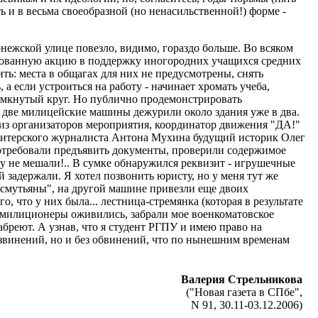
ь и в весьма своеобразной (но ненасильственной!) форме -
жской улице повезло, видимо, гораздо больше. Во всяком
лизованную акцию в поддержку иногородних учащихся средних
ть: места в общагах для них не предусмотрены, снять
 а если устроиться на работу - начинает хромать учеба,
замкнутый круг. Но публично продемонстрировать
, две милицейские машины дежурили около здания уже в два.
 из организаторов мероприятия, координатор движения "ДА!"
 питерского журналиста Антона Мухина будущий историк Олег
 потребовали предъявить документы, проверили содержимое
му не мешали!.. В сумке обнаружился реквизит - игрушечные
 задержали. Я хотел позвонить юристу, но у меня тут же
"смутьяны", на другой машине привезли еще двоих
, что у них была... лестница-стремянка (которая в результате
г, - милиционеры оживились, забрали мое военкоматовское
абреют. А узнав, что я студент РГПУ и имею право на
 извинений, но и без обвинений, что по нынешним временам
Валерия Стрельникова
("Новая газета в СПбе",
N 91, 30.11-03.12.2006)