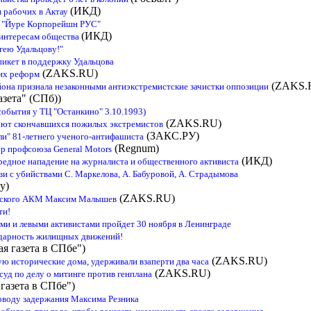
(ИКД)
 рабочих в Актау
 "Йуре Корпорейшн РУС"
(ИКД)
 интересам общества
гею Удальцову!"
икет в поддержку Удальцова
(ZAKS.RU)
их реформ
(ZAKS.
она признала незаконными антиэкстремистские зачистки оппозиции
азета" (СПб))
события у ТЦ "Останкино" 3.10.1993)
(ZAKS.RU)
ают скончавшихся пожилых экстремистов
(ЗАКС.РУ)
ли" 81-летнего ученого-антифашиста
(Regnum)
ер профсоюза General Motors
(ИКД)
едное нападение на журналиста и общественного активиста
зи с убийствами С. Маркелова, А. Бабуровой, А. Страдымова
у)
(ZAKS.RU)
адского АКМ Максим Малышев
ти!
ми и левыми активистами пройдет 30 ноября в Ленинграде
идарность жилищных движений!
я газета в СПбе")
(ZAKS.RU)
ю исторические дома, удерживали взаперти два часа
(ZAKS.RU)
уд по делу о митинге против генплана
газета в СПбе")
оводу задержания Максима Резника