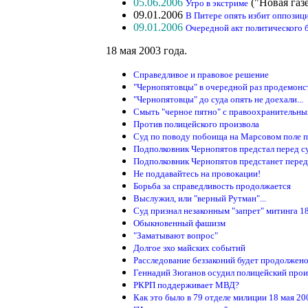
05.06.2006
("Новая газ
Угро в экстриме
09.01.2006
В Питере опять избит оппозиц
09.01.2006
Очередной акт политического 
18 мая 2003 года.
Справедливое и правовое решение
"Чернопятовцы" в очередной раз продемонс
"Чернопятовцы" до суда опять не доехали...
Смыть "черное пятно" с правоохранительны
Против полицейского произвола
Суд по поводу побоища на Марсовом поле 
Подполковник Чернопятов предстал перед с
Подполковник Чернопятов предстанет перед
Не поддавайтесь на провокации!
Борьба за справедливость продолжается
Выслужил, или "верный Рутман"...
Суд признал незаконным "запрет" митинга 1
Обыкновенный фашизм
"Заматывают вопрос"
Долгое эхо майских событий
Расследование беззаконий будет продолжен
Геннадий Зюганов осудил полицейский произ
РКРП поддерживает МВД?
Как это было в 79 отделе милиции 18 мая 20