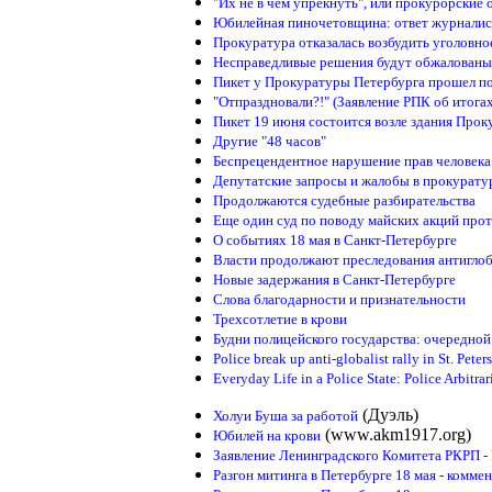
"Их не в чем упрекнуть", или прокурорские 
Юбилейная пиночетовщина: ответ журналист
Прокуратура отказалась возбудить уголовн
Несправедливые решения будут обжалованы
Пикет у Прокуратуры Петербурга прошел п
"Отпраздновали?!" (Заявление РПК об итога
Пикет 19 июня состоится возле здания Про
Другие "48 часов"
Беспрецендентное нарушение прав человека
Депутатские запросы и жалобы в прокурату
Продолжаются судебные разбирательства
Еще один суд по поводу майских акций прот
О событиях 18 мая в Санкт-Петербурге
Власти продолжают преследования антигло
Новые задержания в Санкт-Петербурге
Слова благодарности и признательности
Трехсотлетие в крови
Будни полицейского государства: очередной
Police break up anti-globalist rally in St. Peter
Everyday Life in a Police State: Police Arbitrar
(Дуэль)
Холуи Буша за работой
(www.akm1917.org)
Юбилей на крови
Заявление Ленинградского Комитета РКРП 
Разгон митинга в Петербурге 18 мая - комме