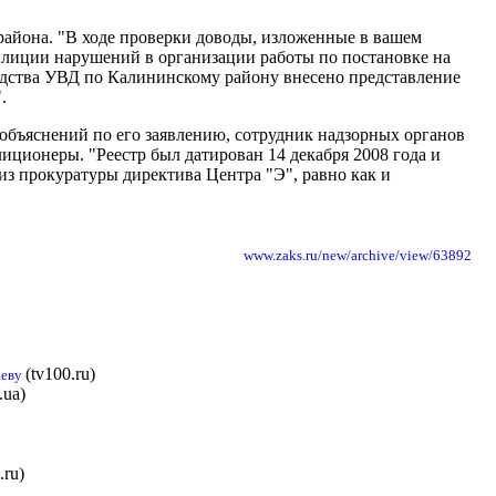
района. "В ходе проверки доводы, изложенные в вашем
милиции нарушений в организации работы по постановке на
одства УВД по Калининскому району внесено представление
.
 объяснений по его заявлению, сотрудник надзорных органов
иционеры. "Реестр был датирован 14 декабря 2008 года и
из прокуратуры директива Центра "Э", равно как и
www.zaks.ru/new/archive/view/63892
(tv100.ru)
аеву
.ua)
.ru)