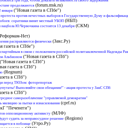
билось три года, чтобы доказать незаконность своего задержания
(forum.msk.ru)
рстане продолжаются
("Новая газета в СПбе")
2 января
 протеста против нечестных выборов в Государственную Думу и фальсификаци
(НБП)
побоев: соратники винят местный УБОП
(СКМ)
 нацбола Ю.Червочкина состоятся 13 декабря
Реформам-Нет)
(Закс.Ру)
жения расправляются физически
я газета в СПбе")
спартийным в связи с положением российской политзаключенной Надежды Ра
("Новая газета в СПб")
ым Альбионом
("Новая газета в СПб")
вая газета в СПб")
(Regnum)
ло
азета в СПб")
ди перед ТЮЗом: фоторепортаж
 "Депутаты! Выполняйте свои обещания!" - акция протеста у ЗакС СПб
азета в СПб")
ередное саморазоблачение "управляемой демократии"
(cprf.ru)
ть милицию за пытки и изнасилования
кГ "Печенеги")
(МЛФ)
ветов оппозиционному активисту
(Regions)
будут судить за неправосудное решение
(Утро.Ру)
ащается в побоище