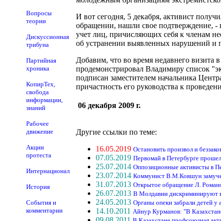
Вопросы
И вот сегодня, 5 декабря, активист полу
теории
обращении, нашли свое подтверждение, - 
учет лиц, причисляющих себя к членам н
Дискуссионная
об устранении выявленных нарушений и 
трибуна
Добавим, что во время недавнего визита 
Партийная
хроника
продемонстрировал Владимиру список "экс
подписан заместителем начальника Центра
КопирТех,
причастность его руководства к проведен
свобода
информации,
06 декабря 2009 г.
знаний
Рабочее
движение
Другие ссылки по теме:
Акции
16.05.2019
Остановить произвол и беззако
протеста
07.05.2019
Первомай в Петербурге прошел
25.07.2014
Оппозиционные активисты в Пе
Интернационал
23.07.2014
Коммунист В.М.Ковшун замуче
31.07.2013
Открытое обращение Л. Роман
История
26.07.2013
В Молдавии дискриминируют 
24.05.2013
События и
Органы опеки забрали детей у 
комментарии
14.10.2011
Айнур Курманов: "В Казахстан
09.08.2011
В Казахстане профсоюзная акти