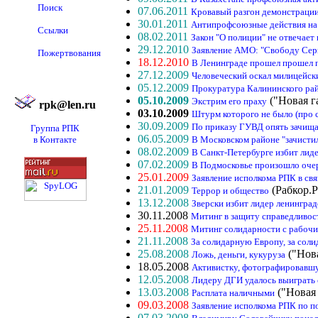
Поиск
07.06.2011
Кровавый разгон демонстрации
30.01.2011
Антипрофсоюзные действия на
Ссылки
08.02.2011
Закон "О полиции" не отвечает
29.12.2010
Заявление АМО: "Свободу Сер
Пожертвования
18.12.2010
В Ленинграде прошел прошел п
27.12.2009
Человеческий оскал милицейск
05.12.2009
Прокуратура Калининского рай
05.10.2009
("Новая г
Экстрим его праху
rpk@len.ru
03.10.2009
Штурм которого не было (про 
30.09.2009
По приказу ГУВД опять зачищ
Группа РПК
06.05.2009
в Контакте
В Московском районе "зачисти
08.02.2009
В Санкт-Петербурге избит лид
07.02.2009
В Подмосковье произошло очер
25.01.2009
Заявление исполкома РПК в свя
21.01.2009
(Рабкор.Р
Террор и общество
13.12.2008
Зверски избит лидер ленингр
30.11.2008
Митинг в защиту справедливос
25.11.2008
Митинг солидарности с рабочи
21.11.2008
За солидарную Европу, за сол
25.08.2008
("Нова
Ложь, деньги, кукуруза
18.05.2008
Активистку, фотографировавшу
12.05.2008
Лидеру ДГИ удалось выиграть с
13.03.2008
("Новая 
Расплата наличными
09.03.2008
Заявление исполкома РПК по п
07.03.2008