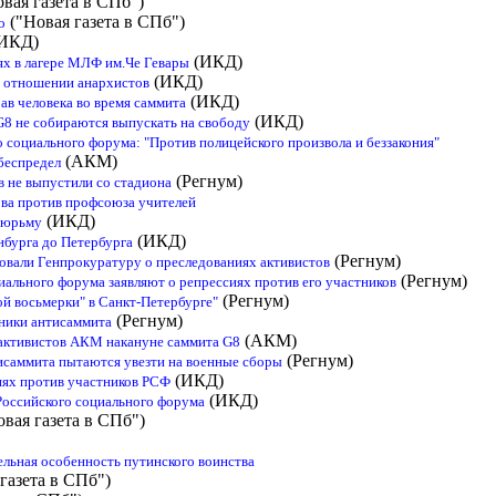
вая газета в СПб")
("Новая газета в СПб")
о
ИКД)
(ИКД)
ях в лагере МЛФ им.Че Гевары
(ИКД)
в отношении анархистов
(ИКД)
ав человека во время саммита
(ИКД)
G8 не собираются выпускать на свободу
 социального форума: "Против полицейского произвола и беззакония"
(АКМ)
беспредел
(Регнум)
 не выпустили со стадиона
ва против профсоюза учителей
(ИКД)
тюрьму
(ИКД)
нбурга до Петербурга
(Регнум)
вали Генпрокуратуру о преследованиях активистов
(Регнум)
ального форума заявляют о репрессиях против его участников
(Регнум)
й восьмерки" в Санкт-Петербурге"
(Регнум)
ники антисаммита
(АКМ)
 активистов АКМ накануне саммита G8
(Регнум)
исаммита пытаются увезти на военные сборы
(ИКД)
иях против участников РСФ
(ИКД)
Российского социального форума
овая газета в СПб")
ельная особенность путинского воинства
газета в СПб")