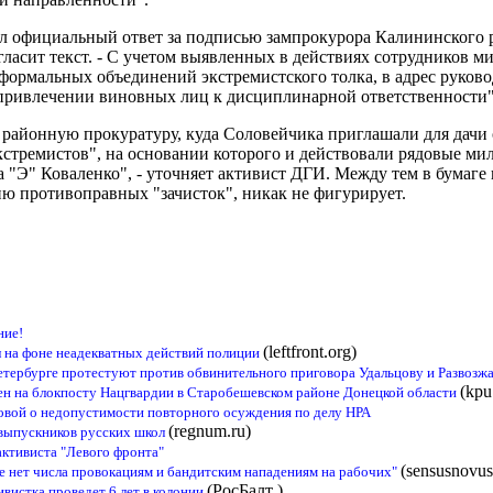
чил официальный ответ за подписью зампрокурора Калининского 
гласит текст. - С учетом выявленных в действиях сотрудников 
еформальных объединений экстремистского толка, в адрес руков
привлечении виновных лиц к дисциплинарной ответственности"
в районную прокуратуру, куда Соловейчика приглашали для дачи
тремистов", на основании которого и действовали рядовые мил
 "Э" Коваленко", - уточняет активист ДГИ. Между тем в бумаге 
ию противоправных "зачисток", никак не фигурирует.
ние!
(leftfront.org)
 на фоне неадекватных действий полиции
тербурге протестуют против обвинительного приговора Удальцову и Развозж
(kpu
н на блокпосту Нацгвардии в Старобешевском районе Донецкой области
овой о недопустимости повторного осуждения по делу НРА
(regnum.ru)
выпускников русских школ
активиста "Левого фронта"
(sensusnovus
е нет числа провокациям и бандитским нападениям на рабочих"
(РосБалт )
вистка проведет 6 лет в колонии