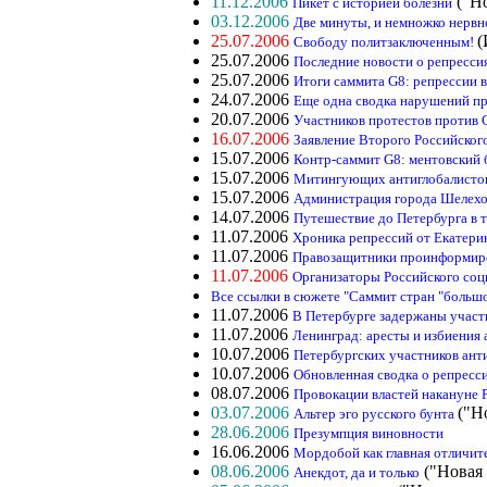
11.12.2006
("Но
Пикет с историей болезни
03.12.2006
Две минуты, и немножко нервн
25.07.2006
(
Свободу политзаключенным!
25.07.2006
Последние новости о репресси
25.07.2006
Итоги саммита G8: репрессии 
24.07.2006
Еще одна сводка нарушений пр
20.07.2006
Участников протестов против 
16.07.2006
Заявление Второго Российского
15.07.2006
Контр-саммит G8: ментовский 
15.07.2006
Митингующих антиглобалистов
15.07.2006
Администрация города Шелехо
14.07.2006
Путешествие до Петербурга в 
11.07.2006
Хроника репрессий от Екатери
11.07.2006
Правозащитники проинформиро
11.07.2006
Организаторы Российского соци
Все ссылки в сюжете "Саммит стран "большо
11.07.2006
В Петербурге задержаны участ
11.07.2006
Ленинград: аресты и избиения
10.07.2006
Петербургских участников ант
10.07.2006
Обновленная сводка о репресс
08.07.2006
Провокации властей накануне 
03.07.2006
("Н
Альтер эго русского бунта
28.06.2006
Презумпция виновности
16.06.2006
Мордобой как главная отличит
08.06.2006
("Новая 
Анекдот, да и только