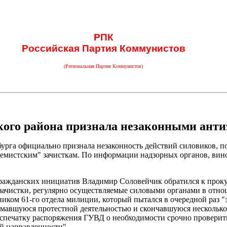
РПК
Российская Партия Коммунистов
(Региональная Партия Коммунистов)
ого района признала незаконными анти
урга официально признала незаконность действий силовиков, п
емистским" зачисткам. По информации надзорных органов, вино
гражданских инициатив Владимир Соловейчик обратился к проку
ачистки, регулярно осуществляемые силовыми органами в отнош
ком 61-го отдела милиции, который пытался в очередной раз "з
мавшуюся протестной деятельностью и скончавшуюся несколько л
аспечатку распоряжения ГУВД о необходимости срочно проверит
й направленности".