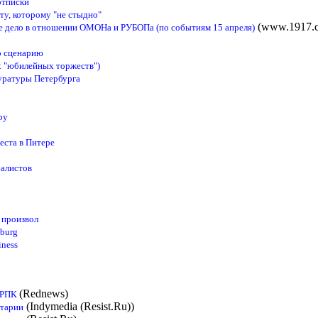
отписки
у, которому "не стыдно"
(www.1917.
ое дело в отношении ОМОНа и РУБОПа (по событиям 15 апреля)
о сценарию
х "юбилейных торжеств")
куратуры Петербурга
ру
еста в Питере
балистов
 произвол
sburg
iness
(Rednews)
- РПК
(Indymedia (Resist.Ru))
нтарии