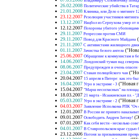
Владимиру Соловейчику понадо
26.02.2008
Политические убийства в Тата
21.01.2008
Клиника, или Дело о митинге 1
23.12.2007
Резолюция участников митинга
13.12.2007
Нацбол из Серпухова умер от 
12.12.2007
Похороны убитого убоповцами
29.11.2007
Репрессии против СМИ
29.11.2007
(
Повод для Красного Майдана
21.11.2007
С активистами жилищного дви
01.11.2007
("Нова
Зачистка белого ангела
25.06.2007
Обращение к коммунистам и бе
14.06.2007
Лондонский туман над северн
08.06.2007
Предупрежден и очень опасен
23.04.2007
("Но
Стакан полицейского чая
20.04.2007
15 апреля в Питере: как это бы
16.04.2007
("Новая г
Угро в экстриме - 3
15.04.2007
"Марш несогласных" на площа
18.03.2007
21 марта - Исаакиевская пл. -
05.03.2007
("Новая г
Угро в экстриме - 2
04.03.2007
Заявление Исполкома РПК "Оч 
12.01.2007
В России не принято наказыва
09.01.2007
(Э
Освободить Андрея Затоку!
07.01.2007
Как себя вести - несколько со
04.01.2007
В Ставропольском крае судью 
23.12.2006
Погоня за призывниками превр