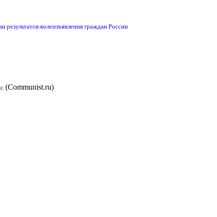
и результатов волеизъявления граждан России
(Communist.ru)
кс