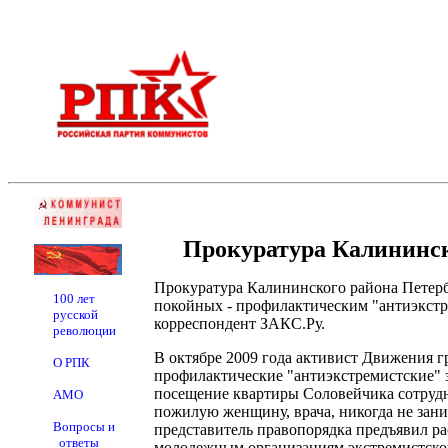
Прокуратура Калининск
Прокуратура Калининского района Петерб
100 лет
покойных - профилактическим "антиэкстр
русской
корреспондент ЗАКС.Ру.
революции
В октябре 2009 года активист Движения 
О РПК
профилактические "антиэкстремистские" з
посещение квартиры Соловейчика сотрудни
АМО
пожилую женщину, врача, никогда не зани
Вопросы и
представитель правопорядка предъявил р
ответы
молодежным организациям экстремистско