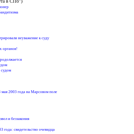
ета в СПб")
ионер
бандитизма
трировали неуважение к суду
х органов!
продолжается
удом
 судом
8 мая 2003 года на Марсовом поле
о
вол и беззакония
03 года: свидетельство очевидца