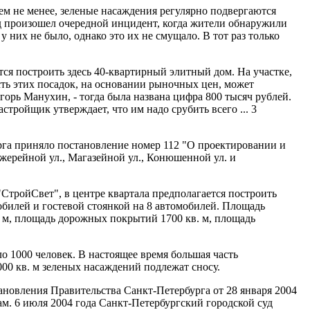
Тем не менее, зеленые насаждения регулярно подвергаются
ад произошел очередной инцидент, когда жители обнаружили
них не было, однако это их не смущало. В тот раз только
ся построить здесь 40-квартирный элитный дом. На участке,
сть этих посадок, на основании рыночных цен, может
горь Манухин, - тогда была названа цифра 800 тысяч рублей.
тройщик утверждает, что им надо срубить всего ... 3
урга приняло постановление номер 112 "О проектировании и
жерейной ул., Магазейной ул., Конюшенной ул. и
ройСвет", в центре квартала предполагается построить
обилей и гостевой стоянкой на 8 автомобилей. Площадь
в. м, площадь дорожных покрытий 1700 кв. м, площадь
ло 1000 человек. В настоящее время большая часть
000 кв. м зеленых насаждений подлежат сносу.
ановления Правительства Санкт-Петербурга от 28 января 2004
ам. 6 июля 2004 года Санкт-Петербургский городской суд