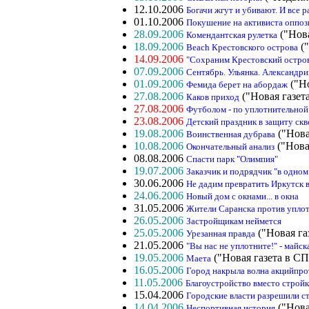
12.10.2006
Богачи жгут и убивают. И все р
01.10.2006
Покушение на активиста оппоз
28.09.2006
("Нова
Комендантская рулетка
18.09.2006
("
Beach Крестовского острова
14.09.2006
"Сохраним Крестовский остров
07.09.2006
Сентябрь. Ульянка. Александр
01.09.2006
("Но
Фемида берет на абордаж
27.08.2006
("Новая газет
Каков приход
27.08.2006
Футболом - по уплотнительной
23.08.2006
Детский праздник в защиту ск
19.08.2006
("Нова
Воинственная дубрава
10.08.2006
("Нова
Окончательный анализ
08.08.2006
Спасти парк "Олимпия"
19.07.2006
Заказчик и подрядчик "в одном
30.06.2006
Не дадим превратить Иркутск 
24.06.2006
Новый дом с окнами... в окна
31.05.2006
Жители Саранска против уплот
26.05.2006
Застройщикам неймется
25.05.2006
("Новая га
Урезанная правда
21.05.2006
"Вы нас не уплотните!" - майс
19.05.2006
("Новая газета в СП
Маета
16.05.2006
Город накрыла волна акцийпро
11.05.2006
Благоустройство вместо строй
15.04.2006
Городские власти разрешили с
14.04.2006
("Нова
Неспортивная история