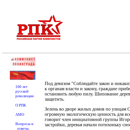
Под девизом "Соблюдайте закон и никаки
100 лет
к органам власти и закону, граждане при
русской
остановить любую пилу. Шипование деревь
революции
защитить.
О РПК
Зелень во дворе жилых домов по улицам О
огромную экологическую ценность для все
АМО
говорит член инициативной группы Игорь
Вопросы и
застройки, деревья начали потихоньку сн
ответы