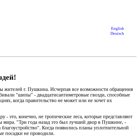
English
Deutsch
здей!
ны жителей г. Пушкина. Исчерпав все возможности обращения
 вбивали "шипы" - двадцатисантиметровые гвозди, способные
иях, когда правительство не может или не хочет их
- это, конечно, не тропические леса, которые представляют
 мира. "Три года назад это был лучший двор в Пушкине, -
 благоустройство". Когда появились планы уплотнительной
ые посадки не проводили.