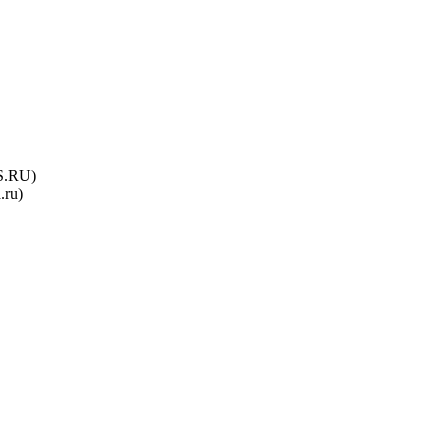
.RU)
.ru)