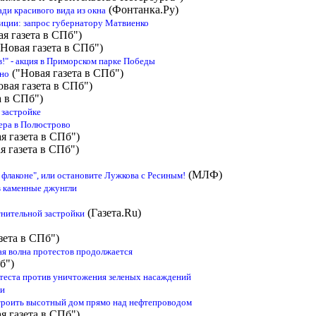
(Фонтанка.Ру)
ади красивого вида из окна
иции: запрос губернатору Матвиенко
я газета в СПб")
Новая газета в СПб")
!" - акция в Приморском парке Победы
("Новая газета в СПб")
ино
вая газета в СПб")
а в СПб")
 застройке
вера в Полюстрово
я газета в СПб")
я газета в СПб")
(МЛФ)
 флаконе", или остановите Лужкова с Ресиным!
в каменные джунгли
(Газета.Ru)
нительной застройки
зета в СПб")
кая волна протестов продолжается
б")
теста против уничтожения зеленых насаждений
ки
троить высотный дом прямо над нефтепроводом
я газета в СПб")