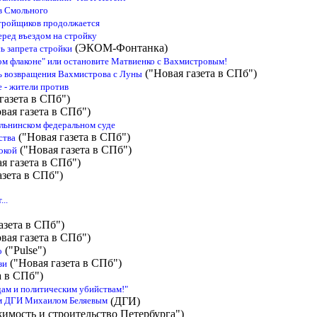
в Смольного
стройщиков продолжается
еред въездом на стройку
(ЭКОМ-Фонтанка)
ь запрета стройки
ом флаконе" или остановите Матвиенко с Вахмистровым!
("Новая газета в СПб")
ь возвращения Вахмистрова с Луны
 - жители против
газета в СПб")
вая газета в СПб")
ольнинском федеральном суде
("Новая газета в СПб")
ства
("Новая газета в СПб")
окой
я газета в СПб")
азета в СПб")
..
азета в СПб")
вая газета в СПб")
("Pulse")
о
("Новая газета в СПб")
зи
а в СПб")
дам и политическим убийствам!"
ГИ Михаилом Беляевым
(ДГИ)
имость и строительство Петербурга")