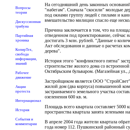
На сегодняшний день законных оснований 
Вопросы
"набегам". Сначала "скосили" молодые де
теории
под окнами группу людей с пилами и кани
вмешательство милиции спасло еще нескол
Дискуссионная
трибуна
Причина заключается в том, что на площа
отведенном под проектирование, сейчас н
Партийная
хроника
достигать 3 млн. рублей. "Данные о коли
Акт обследования и данные о расчетах ком
КопирТех,
дерева".
свобода
информации,
История этого "конфликтного пятна" заст
знаний
строительстве жилого дома со встроенной
Октябрьским бульваром. (Магазейная ул., д.
Рабочее
движение
Застройщиком является ООО "СтройСвет"
жилой дом (два корпуса) повышенной комф
Акции
протеста
застраиваемого земельного участка соста
озеленения 600 кв. м.
Интернационал
Площадь всего квартала составляет 5000 к
История
пространства квартала занята зелеными н
События и
В апреле 2004 года жители квартала обра
комментарии
года номер 112. Пушкинский районный суд