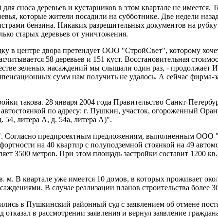
для сноса деревьев и кустарников в этом квартале не имеется. 
ревья, которые жители посадили на субботнике. Две недели наз
страми бензина. Никаких разрешительных документов на рубку у 
ько старых деревьев от уничтожения.
дку в центре двора претендует ООО "СтройСвет", которому хочет
асчитывается 58 деревьев и 151 куст. Восстановительная стоимо
честве зеленых насаждений мы слышали один раз, - продолжает И
пенсационных сумм нам получить не удалось. А сейчас фирма-зас
ройки такова. 28 января 2004 года Правительство Санкт-Петерб
 автостоянкой по адресу: г. Пушкин, участок, огороженный Оран
 54, литера А, д. 54а, литера А)".
. Согласно предпроектным предложениям, выполненным ООО "Ст
ортности на 40 квартир с полуподземной стоянкой на 49 автом
вляет 3500 метров. При этом площадь застройки составит 1200 к
в. м. В квартале уже имеется 10 домов, в которых проживает око
асаждениями. В случае реализации планов строительства более 3
тились в Пушкинский районный суд с заявлением об отмене пост
 отказал в рассмотрении заявления и вернул заявление граждан