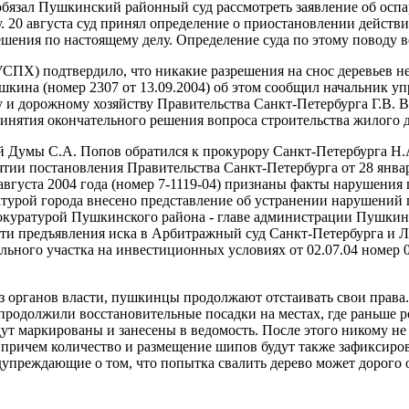
 обязал Пушкинский районный суд рассмотреть заявление об осп
у. 20 августа суд принял определение о приостановлении действ
шения по настоящему делу. Определение суда по этому поводу вс
УСПХ) подтвердило, что никакие разрешения на снос деревьев не
шкина (номер 2307 от 13.09.2004) об этом сообщил начальник уп
у и дорожному хозяйству Правительства Санкт-Петербурга Г.В. 
принятия окончательного решения вопроса строительства жилого 
ой Думы С.А. Попов обратился к прокурору Санкт-Петербурга Н.
тии постановления Правительства Санкт-Петербурга от 28 январ
августа 2004 года (номер 7-1119-04) признаны факты нарушения 
турой города внесено представление об устранении нарушений г
окуратурой Пушкинского района - главе администрации Пушкинс
сти предъявления иска в Арбитражный суд Санкт-Петербурга и 
ьного участка на инвестиционных условиях от 02.07.04 номер 00
з органов власти, пушкинцы продолжают отстаивать свои права
 продолжили восстановительные посадки на местах, где раньше р
дут маркированы и занесены в ведомость. После этого никому не
причем количество и размещение шипов будут также зафиксиров
упреждающие о том, что попытка свалить дерево может дорого 