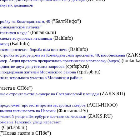
анутых дольщиков
("БалтИнфо")
ройку на Комендантском, 40
Комендантском пятачке"
(fontanka.ru)
третимся в суде"
(BaltInfo)
оспекте вступились итальянцы
(BaltInfo)
ожниц
(BaltInfo)
тском проспекте: борьба шла всю ночь
(ZAKS
стройка во дворе дома на Комендантском проспекте, 40, возобновлена
(fontanka
ер. Акция протеста превратилась практически в потасовку (видео)
(cprfspb.ru)
ринятие двух депутатских запросов
(cprfspb.ru)
а поддержали жителей Московского района
хвата земельного участка в Московском районе
газета в СПбе")
(ZAKS.RU)
ие о строительстве в сквере на Светлановской площади
(АСН-ИНФО)
продолжает протесты против застройки скверов
(Фонтанка.Ру)
вышли митинговать на Невский
(ZAKS.RU)
лежной улице в Петербурге все-таки согласовали
омов на Тележной улице нарастает
(Cprf.spb.ru)
"
("Новая газета в СПбе")