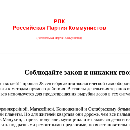
РПК
Российская Партия Коммунистов
(Региональная Партия Коммунистов)
Соблюдайте закон и никаких гво
х гвоздей!" прошла 28 сентября акция экологической самооборо
бегли к методам прямого действия. В стволы деревьев-ветеранов
ев используется для предотвращения вырубки лесов в тех ситуац
ранжерейной, Магазейной, Конюшенной и Октябрьскому бульвару 
й планеты. Но для жителей квартала они дороже, чем все пальмы
 Манухин, - призы получали, муниципалитет выделял деньги на
осить под разными ремонтными предлогами, но восстановительн