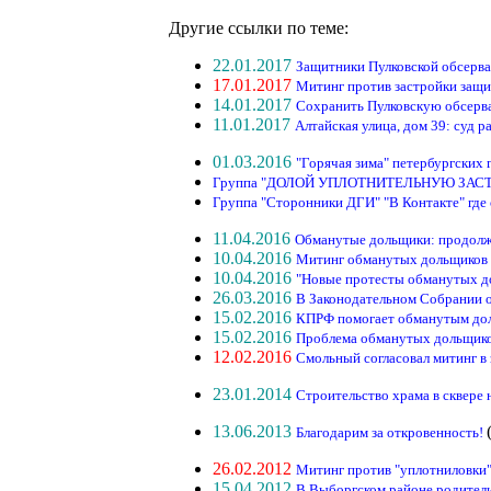
Другие ссылки по теме:
22.01.2017
Защитники Пулковской обсерва
17.01.2017
Митинг против застройки защи
14.01.2017
Сохранить Пулковскую обсерва
11.01.2017
Алтайская улица, дом 39: суд 
01.03.2016
"Горячая зима" петербургских
Группа "ДОЛОЙ УПЛОТНИТЕЛЬНУЮ ЗАСТРОЙК
Группа "Сторонники ДГИ" "В Контакте" где
11.04.2016
Обманутые дольщики: продолж
10.04.2016
Митинг обманутых дольщиков 
10.04.2016
"Новые протесты обманутых дол
26.03.2016
В Законодательном Собрании 
15.02.2016
КПРФ помогает обманутым д
15.02.2016
Проблема обманутых дольщико
12.02.2016
Смольный согласовал митинг в
23.01.2014
Строительство храма в сквере 
13.06.2013
Благодарим за откровенность!
26.02.2012
Митинг против "уплотниловки"
15.04.2012
В Выборгском районе родители