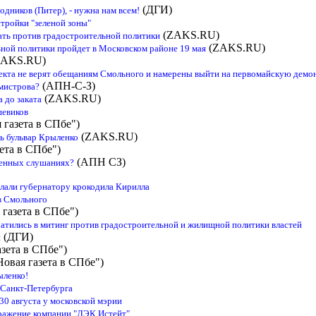
(ДГИ)
дников (Питер), - нужна нам всем!
стройки "зеленой зоны"
(ZAKS.RU)
ать против градостроительной политики
(ZAKS.RU)
ной политики пройдет в Московском районе 19 мая
AKS.RU)
екта не верят обещаниям Смольного и намерены выйти на первомайскую дем
(АПН-С-З)
мистрова?
(ZAKS.RU)
 до заката
шевиков
 газета в СПбе")
(ZAKS.RU)
ь бульвар Крыленко
ета в СПбе")
(АПН СЗ)
венных слушаниях?
лали губернатору крокодила Кирилла
в Смольного
 газета в СПбе")
тились в митинг против градостроительной и жилищной политики властей
(ДГИ)
я
зета в СПбе")
Новая газета в СПбе")
ыленко!
 Санкт-Петербурга
30 августа у московской мэрии
ражение компании "ЛЭК Истейт"