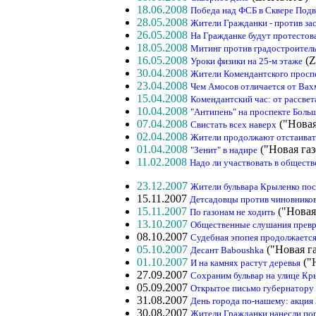
18.06.2008
Победа над ФСБ в Сквере Подво
28.05.2008
Жители Гражданки - против за
26.05.2008
На Гражданке будут протестов
18.05.2008
Митинг против градостроитель
16.05.2008
(Z
Уроки физики на 25-м этаже
30.04.2008
Жители Комендантского просп
23.04.2008
Чем Амосов отличается от Вах
15.04.2008
Комендантский час: от рассвета
10.04.2008
"Антипень" на проспекте Боль
07.04.2008
("Новая
Свистать всех наверх
02.04.2008
Жители продолжают отстаиват
01.04.2008
("Новая газ
"Зенит" в надире
11.02.2008
Надо ли участвовать в общест
23.12.2007
Жители бульвара Крыленко пос
15.11.2007
Детсадовцы против чиновнико
15.11.2007
("Новая
По газонам не ходить
13.10.2007
Общественные слушания превра
08.10.2007
Судебная эпопея продолжаетс
05.10.2007
("Новая га
Десант Baboushka
01.10.2007
("
И на камнях растут деревья
27.09.2007
Сохраним бульвар на улице Кр
05.09.2007
Открытое письмо губернатору
31.08.2007
День города по-нашему: акция 
30.08.2007
Жители Гражданки нанесли по