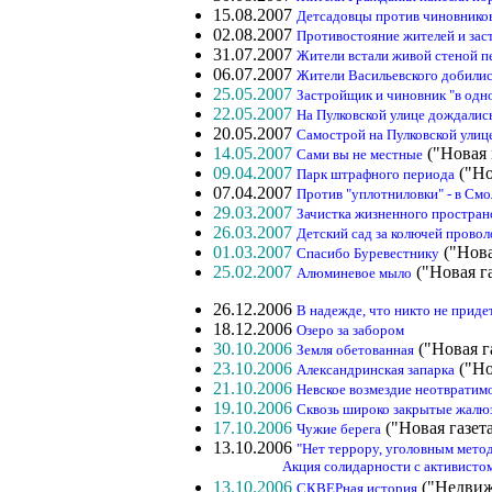
15.08.2007
Детсадовцы против чиновнико
02.08.2007
Противостояние жителей и за
31.07.2007
Жители встали живой стеной п
06.07.2007
Жители Васильевского добилис
25.05.2007
Застройщик и чиновник "в одн
22.05.2007
На Пулковской улице дождалис
20.05.2007
Самострой на Пулковской улице
14.05.2007
("Новая 
Сами вы не местные
09.04.2007
("Но
Парк штрафного периода
07.04.2007
Против "уплотниловки" - в См
29.03.2007
Зачистка жизненного простран
26.03.2007
Детский сад за колючей провол
01.03.2007
("Нова
Спасибо Буревестнику
25.02.2007
("Новая г
Алюминевое мыло
26.12.2006
В надежде, что никто не придет.
18.12.2006
Озеро за забором
30.10.2006
("Новая г
Земля обетованная
23.10.2006
("Но
Александринская запарка
21.10.2006
Невское возмездие неотвратим
19.10.2006
Сквозь широко закрытые жалю
17.10.2006
("Новая газет
Чужие берега
13.10.2006
"Нет террору, уголовным мето
Акция солидарности с активистом Д
13.10.2006
("Недвиж
СКВЕРная история