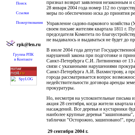
признал возврат заявления незаконным и
Поиск
28 января 2004 года номер 112 по существ
Ссылки
меры по обеспечению иска до принятия ре
Пожертвования
Управление садово-паркового хозяйства (
своем письме жителям квартала 1811 г. Пу
председателя Комитета по благоустройств
не выдавалось и выдаваться не будет до 
rpk@len.ru
В июле 2004 года депутат Государственн
Группа РПК
нарушений закона при подготовке и приня
в Контакте
Санкт-Петербурга С.И. Литвиненко от 13 
связи с указанными нарушениями прокура
Санкт-Петербурга А.И. Вахмистрову, а пр
города рассматривается вопрос возможно
недействительности договора аренды земел
прокуратуры.
Но, несмотря на успокоительные письма и
акция 28 сентября, когда жители квартала
насаждений. Все деревья и кустарники бу
наиболее крупные деревья "зашипованы", 
таблички "Осторожно, зашиповано!", пред
29 сентября 2004 г.