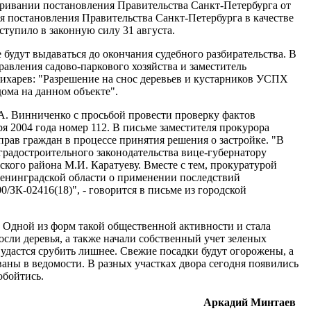
аривании постановления Правительства Санкт-Петербурга от
ия постановления Правительства Санкт-Петербурга в качестве
тупило в законную силу 31 августа.
 будут выдаваться до окончания судебного разбирательства. В
равления садово-паркового хозяйства и заместитель
Вихарев: "Разрешение на снос деревьев и кустарников УСПХ
дома на данном объекте".
А. Винниченко с просьбой провести проверку фактов
я 2004 года номер 112. В письме заместителя прокурора
прав граждан в процессе принятия решения о застройке. "В
радостроительного законодательства вице-губернатору
кого района М.И. Каратуеву. Вместе с тем, прокуратурой
Ленинградской области о применении последствий
/ЗК-02416(18)", - говорится в письме из городской
. Одной из форм такой общественной активности и стала
осли деревья, а также начали собственный учет зеленых
 удастся срубить лишнее. Свежие посадки будут огорожены, а
аны в ведомости. В разных участках двора сегодня появились
обойтись.
Аркадий Минтаев