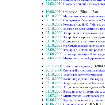
21.02.2012
Смольный лишил надежды обм
16.08.2010
(Shuum.Ru)
Отбились!...
15.10.2009
Матвиенко решила отменить ст
06.10.2009
Очередная победа народа на "
05.10.2009
Комендантский, 40: "Мы все вс
05.10.2009
За сквер на Комендантском пр
05.10.2009
Застройщики сквера взяли зал
02.10.2009
Застройка сквера на Комендан
01.10.2009
Скандальная уплотнительная за
01.10.2009
На Комендантском вырубают скв
23.09.2009
Фракция КПРФ инициировала п
08.06.2009
Левые организации Ленинград
31.05.2009
Митинг против рейдерского за
27.11.2008
("Новая 
Траектория падения
26.11.2008
Смольный отменил постановлен
24.10.2008
Твой сквер хотят уничтожить!
09.10.2008
Калининградский "Наш город" 
05.10.2008
Защитники домов на Тележной 
03.10.2008
Акцию против сноса дома на Те
01.10.2008
Волна протеста против сноса д
05.07.2008
Митинг возле "Ломоносовской
19.06.2008
Крепость погибших субмарин
18.06.2008
(ZAKS.RU)
Скверное дело