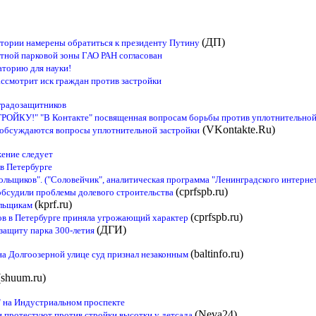
(ДП)
тории намерены обратиться к президенту Путину
тной парковой зоны ГАО РАН согласован
торию для науки!
рассмотрит иск граждан против застройки
 градозащитников
У!" "В Контакте" посвященная вопросам борьбы против уплотнительной
(VKontakte.Ru)
 обсуждаются вопросы уплотнительной застройки
ение следует
в Петербурге
ьщиков". ("Соловейчик", аналитическая программа "Ленинградского интернет-
(cprfspb.ru)
обсудили проблемы долевого строительства
(kprf.ru)
ольщикам
(cprfspb.ru)
в в Петербурге приняла угрожающий характер
(ДГИ)
 защиту парка 300-летия
(baltinfo.ru)
на Долгоозерной улице суд признал незаконным
(shuum.ru)
 на Индустриальном проспекте
(Neva24)
 протестуют против стройки высотки у детсада