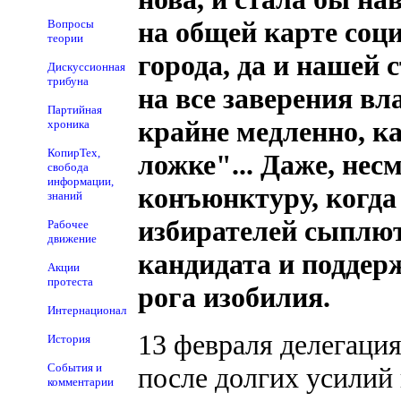
на общей карте соц
Вопросы
теории
города, да и нашей 
Дискуссионная
трибуна
на все заверения вл
Партийная
крайне медленно, ка
хроника
КопирТех,
ложке"... Даже, не
свобода
информации,
конъюнктуру, когда
знаний
избирателей сыплют
Рабочее
движение
кандидата и поддер
Акции
протеста
рога изобилия.
Интернационал
13 февраля делегаци
История
События и
после долгих усилий 
комментарии