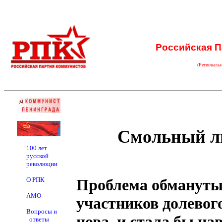
Российская П
(Региональ
Смольный л
100 лет
русской
революции
О РПК
Проблема обмануты
АМО
участников долевог
Вопросы и
нова, и стала бы на
ответы