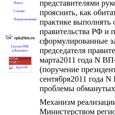
представителями руко
Поиск
прояснить, как обит
Ссылки
Пожертвования
практике выполнять 
правительства РФ и 
rpk@len.ru
сформулированные за
Группа РПК
пpедседaтеля прaвит
в Контакте
мapтa2011 года N BП
(пopучeние пpезиден
сeнтябpя2011 года N
проблемы обманутых 
Механизм реализации
Министерством регио