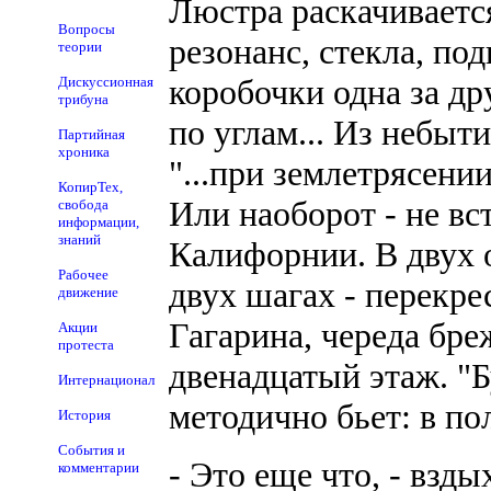
Люстра раскачивается,
Вопросы
резонанс, стекла, по
теории
коробочки одна за др
Дискуссионная
трибуна
по углам... Из небы
Партийная
хроника
"...при землетрясении
КопирТех,
Или наоборот - не вст
свобода
информации,
знаний
Калифорнии. В двух о
Рабочее
двух шагах - перекр
движение
Гагарина, череда бр
Акции
протеста
двенадцатый этаж. "Б
Интернационал
методично бьет: в пол
История
События и
- Это еще что, - взд
комментарии