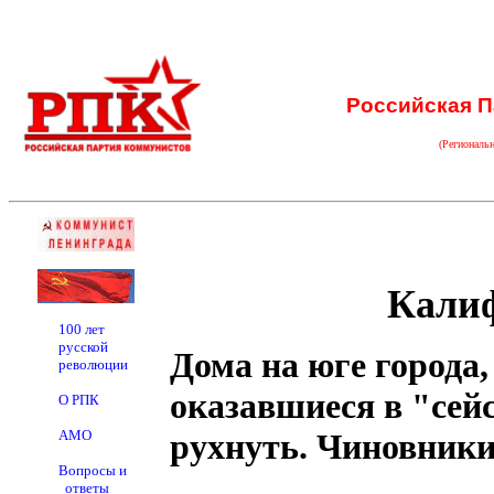
Российская П
(Региональ
Кали
100 лет
русской
Дома на юге города,
революции
оказавшиеся в "сейс
О РПК
АМО
рухнуть. Чиновники 
Вопросы и
ответы