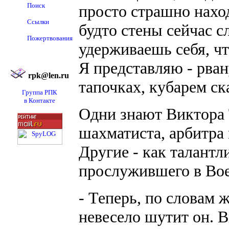
Поиск
просто страшно нахо
Ссылки
будто стены сейчас с
Пожертвования
удерживаешь себя, чт
Я представляю - рван
rpk@len.ru
тапочках, кубарем ска
Группа РПК
в Контакте
Одни знают Виктора 
шахматиста, арбитра
Другие - как талантл
прослужившего в Вое
- Теперь, по словам ж
невесело шутит он. В